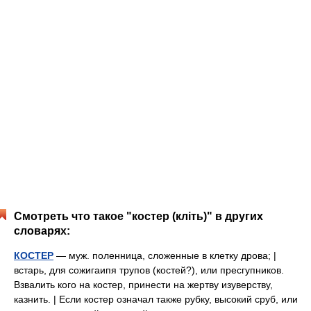
Смотреть что такое "костер (кліть)" в других
словарях:
КОСТЕР
— муж. поленница, сложенные в клетку дрова; |
встарь, для сожигаипя трупов (костей?), или пресгупников.
Взвалить кого на костер, принести на жертву изуверству,
казнить. | Если костер означал также рубку, высокий сруб, или