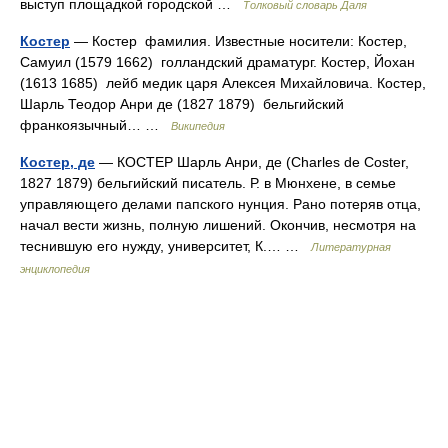
выступ площадкой городской …
Толковый словарь Даля
Костер
— Костер фамилия. Известные носители: Костер,
Самуил (1579 1662) голландский драматург. Костер, Йохан
(1613 1685) лейб медик царя Алексея Михайловича. Костер,
Шарль Теодор Анри де (1827 1879) бельгийский
франкоязычный… …
Википедия
Костер, де
— КОСТЕР Шарль Анри, де (Charles de Coster,
1827 1879) бельгийский писатель. Р. в Мюнхене, в семье
управляющего делами папского нунция. Рано потеряв отца,
начал вести жизнь, полную лишений. Окончив, несмотря на
теснившую его нужду, университет, К.… …
Литературная
энциклопедия