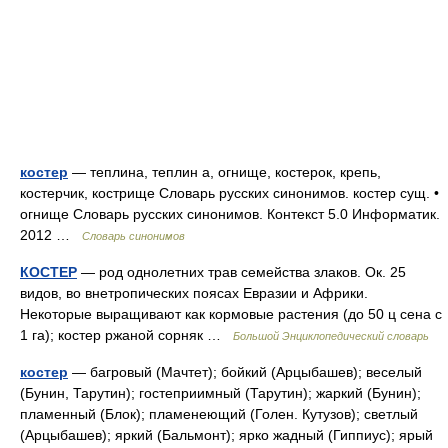
костер
— теплина, теплин а, огнище, костерок, крепь,
костерчик, кострище Словарь русских синонимов. костер сущ. •
огнище Словарь русских синонимов. Контекст 5.0 Информатик.
2012 …
Словарь синонимов
КОСТЕР
— род однолетних трав семейства злаков. Ок. 25
видов, во внетропических поясах Евразии и Африки.
Некоторые выращивают как кормовые растения (до 50 ц сена с
1 га); костер ржаной сорняк …
Большой Энциклопедический словарь
костер
— багровый (Мачтет); бойкий (Арцыбашев); веселый
(Бунин, Тарутин); гостеприимный (Тарутин); жаркий (Бунин);
пламенный (Блок); пламенеющий (Голен. Кутузов); светлый
(Арцыбашев); яркий (Бальмонт); ярко жадный (Гиппиус); ярый