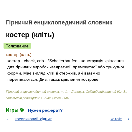
Гірничий енциклопедичний словник
костер (кліть)
Толкование
костер (кліть)
костер - chock, crib - *Scheiterhaufen - конструкція кріплення
для гірничих виробок квадратної, прямокутної або трикутної
форми. Має вигляд кліті зі стержнів, які взаємно
перетинаються. Див. також кріплення кострове.
Гірничий енциклопедичний словник, т. 1. – Донецьк: Східний видавничий дім
.
За
загальною редакцією В.С.Білецького
.
2001
.
Игры ⚽
Нужен реферат?
косовиковий хідник
котоїт