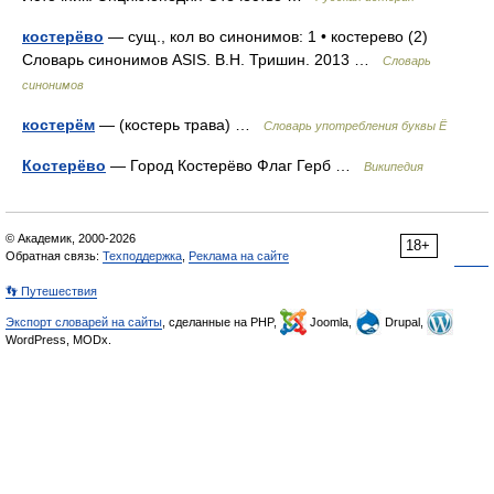
костерёво
— сущ., кол во синонимов: 1 • костерево (2)
Словарь синонимов ASIS. В.Н. Тришин. 2013 …
Словарь
синонимов
костерём
— (костерь трава) …
Словарь употребления буквы Ё
Костерёво
— Город Костерёво Флаг Герб …
Википедия
© Академик, 2000-2026
18+
Обратная связь:
Техподдержка
,
Реклама на сайте
👣 Путешествия
Экспорт словарей на сайты
, сделанные на PHP,
Joomla,
Drupal,
WordPress, MODx.